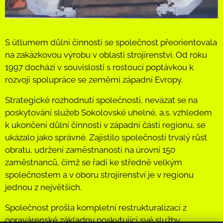
S útlumem důlní činnosti se společnost přeorientovala
na zakázkovou výrobu v oblasti strojírenství. Od roku
1997 dochází v souvislosti s rostoucí poptávkou k
rozvoji spolupráce se zeměmi západní Evropy.
Strategické rozhodnutí společnosti, nevázat se na
poskytování služeb Sokolovské uhelné, a.s. vzhledem
k ukončení důlní činnosti v západní části regionu, se
ukázalo jako správné. Zajistilo společnosti trvalý růst
obratu, udržení zaměstnanosti na úrovni 150
zaměstnanců, čímž se řadí ke středně velkým
společnostem a v oboru strojírenství je v regionu
jednou z největších.
Společnost prošla kompletní restrukturalizací z
opravárenské základny poskytující své služby