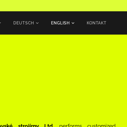
DEUTSCH
ENGLISH
KONTAKT
ské strojírny Ltd.
performs customized