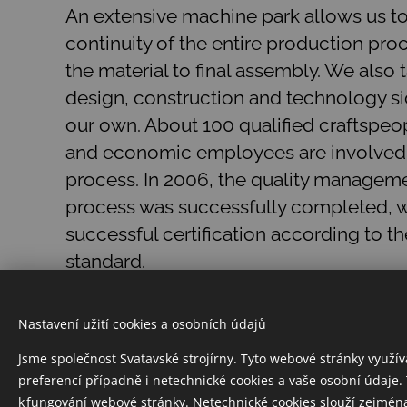
An extensive machine park allows us to
continuity of the entire production pro
the material to final assembly. We also 
design, construction and technology si
our own. About 100 qualified craftspeo
and economic employees are involved 
process. In 2006, the quality manage
process was successfully completed, w
successful certification according to 
standard.
Nastavení užití cookies a osobních údajů
Jsme společnost Svatavské strojírny. Tyto webové stránky využíva
preferencí případně i netechnické cookies a vaše osobní údaje.
k fungování webové stránky. Netechnické cookies slouží zejmén