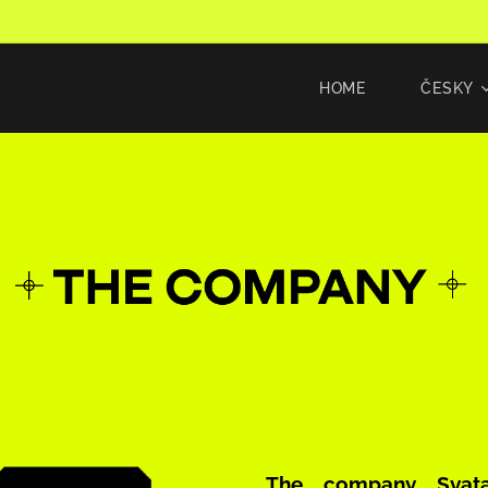
HOME
ČESKY
The company Svatav