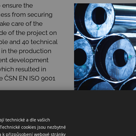
 ensure the
cess from securing
take care of the
de of the project on
ple and 40 technical
in the production
ment development
hich resulted in
the ČSN EN ISO 9001
jí technické a dle vašich
 Technické cookies jsou nezbytné
a k přizpůsobení webové stránky