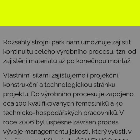
Rozsáhlý strojní park nám umožňuje zajistit
kontinuitu celého výrobního procesu, tzn. od
zajištění materiálu až po konečnou montáž.
Vlastními silami zajišťujeme i projekční,
konstrukční a technologickou stránku
projektu. Do výrobního procesu je zapojeno
cca 100 kvalifikovaných řemeslníků a 40
technicko-hospodářských pracovníků. V
roce 2006 byl úspěšně završen proces
vývoje managementu jakosti, který vyústil v